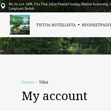
No 56, Lot 1608, Vila Thai, Jalan Pantai Cenang, Mukim Kedawang, 
Langkawi, Kedah
TIETOA HOTELLISTA
HUONEET
PALV
Etusivu
–
Tilini
My account