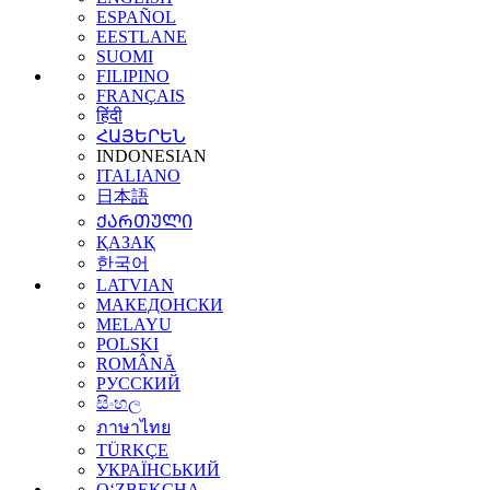
ESPAÑOL
EESTLANE
SUOMI
FILIPINO
FRANÇAIS
हिंदी
ՀԱՅԵՐԵՆ
INDONESIAN
ITALIANO
日本語
ᲥᲐᲠᲗᲣᲚᲘ
ҚАЗАҚ
한국어
LATVIAN
МАКЕДОНСКИ
MELAYU
POLSKI
ROMÂNĂ
РУССКИЙ
සිංහල
ภาษาไทย
TÜRKÇE
УКРАЇНСЬКИЙ
O‘ZBEKCHA